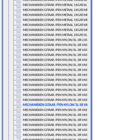
MECHANIEKEN GITAAR /PEN METAAL 1XGAT/6L LOS
MECHANIEKEN GITAAR /PEN METAAL 1XGAT/6L LOS
MECHANIEKEN GITAAR /PEN METAAL 1XGAT/6R LOS
MECHANIEKEN GITAAR /PEN METAAL 1XGAT/6R LOS
MECHANIEKEN GITAAR /PEN METAAL 1XGAT/6R LOS
MECHANIEKEN GITAAR /PEN METAAL 1XGAT/6R LOS
MECHANIEKEN GITAAR /PEN METAAL 1XGAT/6R LOS
MECHANIEKEN GITAAR /PEN METAAL 2XGAT/3L-3R LOS
MECHANIEKEN GITAAR /PEN NYLON/3L-3R LOS
MECHANIEKEN GITAAR /PEN NYLON/3L-3R VAST/70 MM.
MECHANIEKEN GITAAR /PEN NYLON/3L-3R VAST/70 MM.
MECHANIEKEN GITAAR /PEN NYLON/3L-3R VAST/70 MM.
MECHANIEKEN GITAAR /PEN NYLON/3L-3R VAST/70 MM.
MECHANIEKEN GITAAR /PEN NYLON/3L-3R VAST/70 MM.
MECHANIEKEN GITAAR /PEN NYLON/3L-3R VAST/70 MM.
MECHANIEKEN GITAAR /PEN NYLON/3L-3R VAST/70 MM.
MECHANIEKEN GITAAR /PEN NYLON/3L-3R VAST/70 MM.
MECHANIEKEN GITAAR /PEN NYLON/3L-3R VAST/70 MM.
MECHANIEKEN GITAAR /PEN NYLON/3L-3R VAST/70 MM.
MECHANIEKEN GITAAR /PEN NYLON/3L-3R VAST/70 MM.
MECHANIEKEN GITAAR /PEN NYLON/3L-3R VAST/70 MM.
MECHANIEKEN GITAAR /PEN NYLON/3L-3R VAST/70 MM.
MECHANIEKEN GITAAR /PEN NYLON/3L-3R VAST/70 MM.
MECHANIEKEN GITAAR /PEN NYLON/3L-3R VAST/70 MM.
MECHANIEKEN GITAAR /PEN NYLON/3L-3R VAST/70 MM.
MECHANIEKEN GITAAR /PEN NYLON/3L-3R VAST/70 MM.
MECHANIEKEN GITAAR /PEN NYLON/3L-3R VAST/70 MM.
MECHANIEKEN GITAAR /PEN NYLON/3L-3R VAST/71 MM.