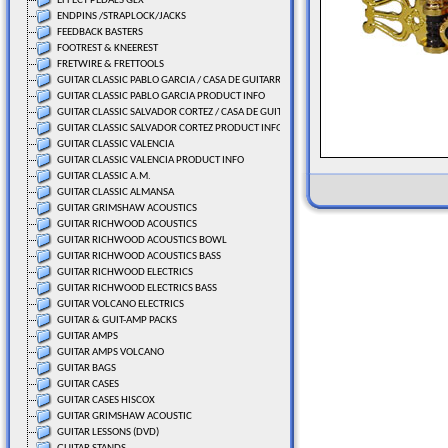
EFFECT PEDALS GLX
ENDPINS /STRAPLOCK/JACKS
FEEDBACK BASTERS
FOOTREST & KNEEREST
FRETWIRE & FRETTOOLS
GUITAR CLASSIC PABLO GARCIA / CASA DE GUITARRAS
GUITAR CLASSIC PABLO GARCIA PRODUCT INFO
GUITAR CLASSIC SALVADOR CORTEZ / CASA DE GUITARRAS
GUITAR CLASSIC SALVADOR CORTEZ PRODUCT INFO
GUITAR CLASSIC VALENCIA
GUITAR CLASSIC VALENCIA PRODUCT INFO
GUITAR CLASSIC A.M.
GUITAR CLASSIC ALMANSA
GUITAR GRIMSHAW ACOUSTICS
GUITAR RICHWOOD ACOUSTICS
GUITAR RICHWOOD ACOUSTICS BOWL
GUITAR RICHWOOD ACOUSTICS BASS
GUITAR RICHWOOD ELECTRICS
GUITAR RICHWOOD ELECTRICS BASS
GUITAR VOLCANO ELECTRICS
GUITAR & GUIT-AMP PACKS
GUITAR AMPS
GUITAR AMPS VOLCANO
GUITAR BAGS
GUITAR CASES
GUITAR CASES HISCOX
GUITAR GRIMSHAW ACOUSTIC
GUITAR LESSONS (DVD)