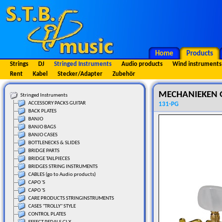
Home
Products
Strings
DJ
Stringed Instruments
Audio products
Wind instruments
Rent
Kabel
Stecker/Adapter
Zubehör
MECHANIEKEN G
Stringed Instruments
ACCESSORY PACKS GUITAR
131-PG
BACK PLATES
BANJO
BANJO BAGS
BANJO CASES
BOTTLENECKS & SLIDES
BRIDGE PARTS
BRIDGE TAILPIECES
BRIDGES STRING INSTRUMENTS
CABLES (go to Audio products)
CAPO 'S
CAPO 'S
CARE PRODUCTS STRINGINSTRUMENTS
CASES "TROLLY" STYLE
CONTROL PLATES