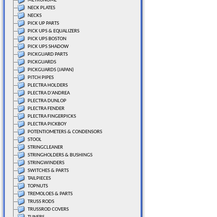
METRONOME
NECK PLATES
NECKS
PICK UP PARTS
PICK UPS & EQUALIZERS
PICK UPS BOSTON
PICK UPS SHADOW
PICKGUARD PARTS
PICKGUARDS
PICKGUARDS (JAPAN)
PITCH PIPES
PLECTRA HOLDERS
PLECTRA D'ANDREA
PLECTRA DUNLOP
PLECTRA FENDER
PLECTRA FINGERPICKS
PLECTRA PICKBOY
POTENTIOMETERS & CONDENSORS
STOOL
STRINGCLEANER
STRINGHOLDERS & BUSHINGS
STRINGWINDERS
SWITCHES & PARTS
TAILPIECES
TOPNUTS
TREMOLOES & PARTS
TRUSS RODS
TRUSSROD COVERS