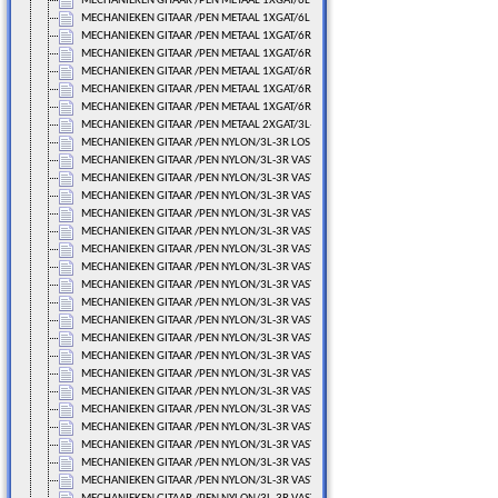
MECHANIEKEN GITAAR /PEN METAAL 1XGAT/6L LOS
MECHANIEKEN GITAAR /PEN METAAL 1XGAT/6L LOS
MECHANIEKEN GITAAR /PEN METAAL 1XGAT/6R LOS
MECHANIEKEN GITAAR /PEN METAAL 1XGAT/6R LOS
MECHANIEKEN GITAAR /PEN METAAL 1XGAT/6R LOS
MECHANIEKEN GITAAR /PEN METAAL 1XGAT/6R LOS
MECHANIEKEN GITAAR /PEN METAAL 1XGAT/6R LOS
MECHANIEKEN GITAAR /PEN METAAL 2XGAT/3L-3R LOS
MECHANIEKEN GITAAR /PEN NYLON/3L-3R LOS
MECHANIEKEN GITAAR /PEN NYLON/3L-3R VAST/70 MM.
MECHANIEKEN GITAAR /PEN NYLON/3L-3R VAST/70 MM.
MECHANIEKEN GITAAR /PEN NYLON/3L-3R VAST/70 MM.
MECHANIEKEN GITAAR /PEN NYLON/3L-3R VAST/70 MM.
MECHANIEKEN GITAAR /PEN NYLON/3L-3R VAST/70 MM.
MECHANIEKEN GITAAR /PEN NYLON/3L-3R VAST/70 MM.
MECHANIEKEN GITAAR /PEN NYLON/3L-3R VAST/70 MM.
MECHANIEKEN GITAAR /PEN NYLON/3L-3R VAST/70 MM.
MECHANIEKEN GITAAR /PEN NYLON/3L-3R VAST/70 MM.
MECHANIEKEN GITAAR /PEN NYLON/3L-3R VAST/70 MM.
MECHANIEKEN GITAAR /PEN NYLON/3L-3R VAST/70 MM.
MECHANIEKEN GITAAR /PEN NYLON/3L-3R VAST/70 MM.
MECHANIEKEN GITAAR /PEN NYLON/3L-3R VAST/70 MM.
MECHANIEKEN GITAAR /PEN NYLON/3L-3R VAST/70 MM.
MECHANIEKEN GITAAR /PEN NYLON/3L-3R VAST/70 MM.
MECHANIEKEN GITAAR /PEN NYLON/3L-3R VAST/70 MM.
MECHANIEKEN GITAAR /PEN NYLON/3L-3R VAST/70 MM.
MECHANIEKEN GITAAR /PEN NYLON/3L-3R VAST/70 MM.
MECHANIEKEN GITAAR /PEN NYLON/3L-3R VAST/71 MM.