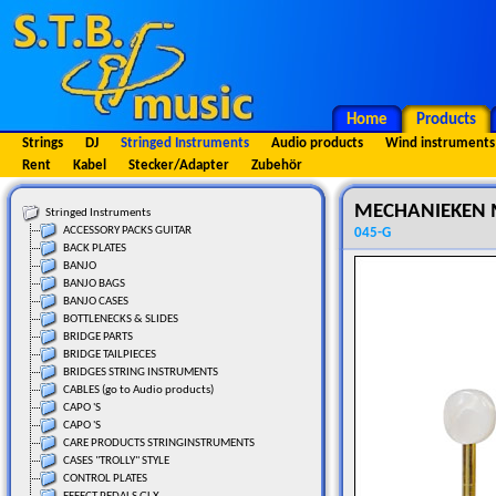
Home
Products
Strings
DJ
Stringed Instruments
Audio products
Wind instruments
Rent
Kabel
Stecker/Adapter
Zubehör
MECHANIEKEN M
Stringed Instruments
ACCESSORY PACKS GUITAR
045-G
BACK PLATES
BANJO
BANJO BAGS
BANJO CASES
BOTTLENECKS & SLIDES
BRIDGE PARTS
BRIDGE TAILPIECES
BRIDGES STRING INSTRUMENTS
CABLES (go to Audio products)
CAPO 'S
CAPO 'S
CARE PRODUCTS STRINGINSTRUMENTS
CASES "TROLLY" STYLE
CONTROL PLATES