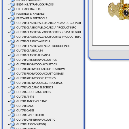
EFFECT PEDALS GLX
ENDPINS /STRAPLOCK/JACKS
FEEDBACK BASTERS
FOOTREST & KNEEREST
FRETWIRE & FRETTOOLS
GUITAR CLASSIC PABLO GARCIA / CASA DE GUITARRAS
GUITAR CLASSIC PABLO GARCIA PRODUCT INFO
GUITAR CLASSIC SALVADOR CORTEZ / CASA DE GUITARRAS
GUITAR CLASSIC SALVADOR CORTEZ PRODUCT INFO
GUITAR CLASSIC VALENCIA
GUITAR CLASSIC VALENCIA PRODUCT INFO
GUITAR CLASSIC A.M.
GUITAR CLASSIC ALMANSA
GUITAR GRIMSHAW ACOUSTICS
GUITAR RICHWOOD ACOUSTICS
GUITAR RICHWOOD ACOUSTICS BOWL
GUITAR RICHWOOD ACOUSTICS BASS
GUITAR RICHWOOD ELECTRICS
GUITAR RICHWOOD ELECTRICS BASS
GUITAR VOLCANO ELECTRICS
GUITAR & GUIT-AMP PACKS
GUITAR AMPS
GUITAR AMPS VOLCANO
GUITAR BAGS
GUITAR CASES
GUITAR CASES HISCOX
GUITAR GRIMSHAW ACOUSTIC
GUITAR LESSONS (DVD)