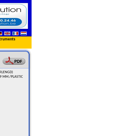
truments
ERLENGD)
9 MM./PLASTIC