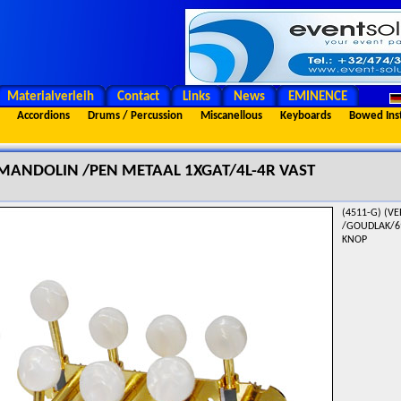
Materialverleih
Contact
Links
News
EMINENCE
Accordions
Drums / Percussion
Miscanellous
Keyboards
Bowed Ins
ANDOLIN /PEN METAAL 1XGAT/4L-4R VAST
(4511-G) (V
/GOUDLAK/6
KNOP