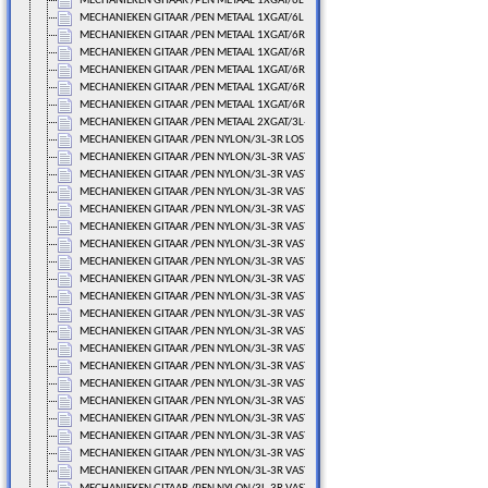
MECHANIEKEN GITAAR /PEN METAAL 1XGAT/6L LOS
MECHANIEKEN GITAAR /PEN METAAL 1XGAT/6L LOS
MECHANIEKEN GITAAR /PEN METAAL 1XGAT/6R LOS
MECHANIEKEN GITAAR /PEN METAAL 1XGAT/6R LOS
MECHANIEKEN GITAAR /PEN METAAL 1XGAT/6R LOS
MECHANIEKEN GITAAR /PEN METAAL 1XGAT/6R LOS
MECHANIEKEN GITAAR /PEN METAAL 1XGAT/6R LOS
MECHANIEKEN GITAAR /PEN METAAL 2XGAT/3L-3R LOS
MECHANIEKEN GITAAR /PEN NYLON/3L-3R LOS
MECHANIEKEN GITAAR /PEN NYLON/3L-3R VAST/70 MM.
MECHANIEKEN GITAAR /PEN NYLON/3L-3R VAST/70 MM.
MECHANIEKEN GITAAR /PEN NYLON/3L-3R VAST/70 MM.
MECHANIEKEN GITAAR /PEN NYLON/3L-3R VAST/70 MM.
MECHANIEKEN GITAAR /PEN NYLON/3L-3R VAST/70 MM.
MECHANIEKEN GITAAR /PEN NYLON/3L-3R VAST/70 MM.
MECHANIEKEN GITAAR /PEN NYLON/3L-3R VAST/70 MM.
MECHANIEKEN GITAAR /PEN NYLON/3L-3R VAST/70 MM.
MECHANIEKEN GITAAR /PEN NYLON/3L-3R VAST/70 MM.
MECHANIEKEN GITAAR /PEN NYLON/3L-3R VAST/70 MM.
MECHANIEKEN GITAAR /PEN NYLON/3L-3R VAST/70 MM.
MECHANIEKEN GITAAR /PEN NYLON/3L-3R VAST/70 MM.
MECHANIEKEN GITAAR /PEN NYLON/3L-3R VAST/70 MM.
MECHANIEKEN GITAAR /PEN NYLON/3L-3R VAST/70 MM.
MECHANIEKEN GITAAR /PEN NYLON/3L-3R VAST/70 MM.
MECHANIEKEN GITAAR /PEN NYLON/3L-3R VAST/70 MM.
MECHANIEKEN GITAAR /PEN NYLON/3L-3R VAST/70 MM.
MECHANIEKEN GITAAR /PEN NYLON/3L-3R VAST/70 MM.
MECHANIEKEN GITAAR /PEN NYLON/3L-3R VAST/71 MM.