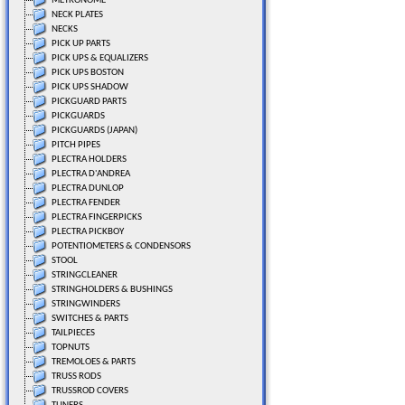
METRONOME
NECK PLATES
NECKS
PICK UP PARTS
PICK UPS & EQUALIZERS
PICK UPS BOSTON
PICK UPS SHADOW
PICKGUARD PARTS
PICKGUARDS
PICKGUARDS (JAPAN)
PITCH PIPES
PLECTRA HOLDERS
PLECTRA D'ANDREA
PLECTRA DUNLOP
PLECTRA FENDER
PLECTRA FINGERPICKS
PLECTRA PICKBOY
POTENTIOMETERS & CONDENSORS
STOOL
STRINGCLEANER
STRINGHOLDERS & BUSHINGS
STRINGWINDERS
SWITCHES & PARTS
TAILPIECES
TOPNUTS
TREMOLOES & PARTS
TRUSS RODS
TRUSSROD COVERS