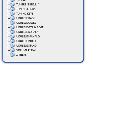
TUNERS
TUNERS "INTELLI"
TUNING FORKS
TUNING KEYS
UKULELE BAGS
UKULELE CASES
UKULELE GYPSY ROSE
UKULELE KORALA
UKULELE MAHALO
UKULELE POCO
UKULELE STAND
VOLUME PEDAL
ZITHERS