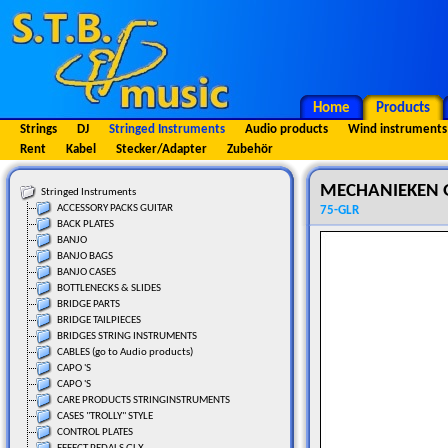
Home
Products
Strings
DJ
Stringed Instruments
Audio products
Wind instruments
Rent
Kabel
Stecker/Adapter
Zubehör
MECHANIEKEN G
Stringed Instruments
ACCESSORY PACKS GUITAR
75-GLR
BACK PLATES
BANJO
BANJO BAGS
BANJO CASES
BOTTLENECKS & SLIDES
BRIDGE PARTS
BRIDGE TAILPIECES
BRIDGES STRING INSTRUMENTS
CABLES (go to Audio products)
CAPO 'S
CAPO 'S
CARE PRODUCTS STRINGINSTRUMENTS
CASES "TROLLY" STYLE
CONTROL PLATES