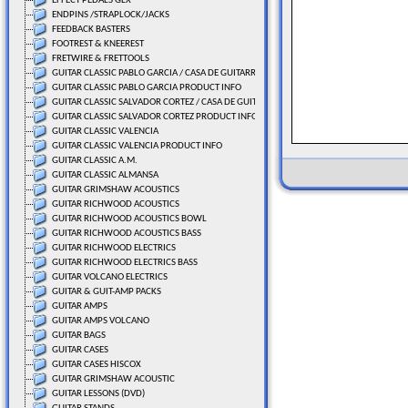
EFFECT PEDALS GLX
ENDPINS /STRAPLOCK/JACKS
FEEDBACK BASTERS
FOOTREST & KNEEREST
FRETWIRE & FRETTOOLS
GUITAR CLASSIC PABLO GARCIA / CASA DE GUITARRAS
GUITAR CLASSIC PABLO GARCIA PRODUCT INFO
GUITAR CLASSIC SALVADOR CORTEZ / CASA DE GUITARRAS
GUITAR CLASSIC SALVADOR CORTEZ PRODUCT INFO
GUITAR CLASSIC VALENCIA
GUITAR CLASSIC VALENCIA PRODUCT INFO
GUITAR CLASSIC A.M.
GUITAR CLASSIC ALMANSA
GUITAR GRIMSHAW ACOUSTICS
GUITAR RICHWOOD ACOUSTICS
GUITAR RICHWOOD ACOUSTICS BOWL
GUITAR RICHWOOD ACOUSTICS BASS
GUITAR RICHWOOD ELECTRICS
GUITAR RICHWOOD ELECTRICS BASS
GUITAR VOLCANO ELECTRICS
GUITAR & GUIT-AMP PACKS
GUITAR AMPS
GUITAR AMPS VOLCANO
GUITAR BAGS
GUITAR CASES
GUITAR CASES HISCOX
GUITAR GRIMSHAW ACOUSTIC
GUITAR LESSONS (DVD)